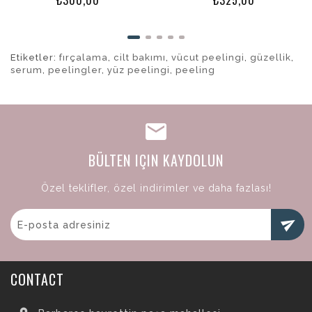
₺300,00
₺325,00
Etiketler:
fırçalama
,
cilt bakımı
,
vücut peelingi
,
güzellik
,
serum
,
peelingler
,
yüz peelingi
,
peeling
BÜLTEN IÇIN KAYDOLUN
Özel teklifler, özel indirimler ve daha fazlası!
send
CONTACT