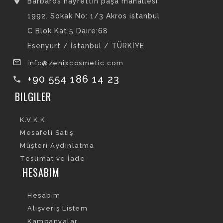
location_on
Barbaros hayrettin paşa mahallesi
1992. Sokak No: 1/3 Akros istanbul
C Blok Kat:5 Daire:68
Esenyurt / İstanbul / TÜRKİYE
mail_outline
info@zenixcosmetic.com
+90 554 186 14 23
local_phone
BILGILER
K.V.K.K
Mesafeli Satış
Müşteri Aydınlatma
Teslimat ve İade
HESABIM
Hesabım
Alışveriş Listem
Kampanyalar