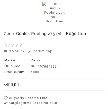
Zenix Günlük Peeling 275 ml - Böğürtlen
star_border
star_border
star_border
star_border
star_border
0 yorum
Yorum Yap
mode_comment
edit
Marka:
Zenix
Ürün Kodu:
8680075543538
Stok Durumu:
1000
₺400,00
favorite_border
Alışveriş Listeme Ekle
compare_arrows
Karşılaştırma listesine ekle