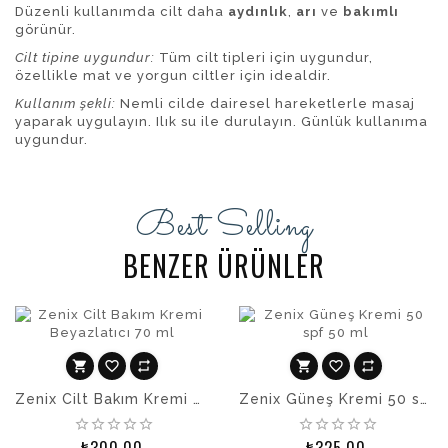
Düzenli kullanımda cilt daha
aydınlık
,
arı
ve
bakımlı
görünür.
Cilt tipine uygundur:
Tüm cilt tipleri için uygundur,
özellikle mat ve yorgun ciltler için idealdir.
Kullanım şekli:
Nemli cilde dairesel hareketlerle masaj
yaparak uygulayın. Ilık su ile durulayın. Günlük kullanıma
uygundur.
Best Selling
BENZER ÜRÜNLER
shopping_cart
favorite_border
repeat
shopping_cart
favorite_border
repeat
Zenix Cilt Bakım Kremi Beyazlatıcı 70 ml
Zenix Güneş Kremi 50 spf 50 ml
Sepete
Sepete
Ekle
Ekle
star_border
star_border
star_border
star_border
star_border
star_border
star_border
star_border
star_border
star_border