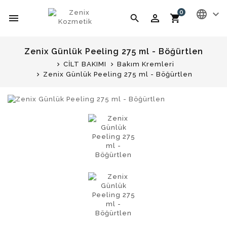
language
expand_more
0
menu
perm_identity
search
shopping_cart
Zenix Günlük Peeling 275 ml - Böğürtlen
CİLT BAKIMI
Bakım Kremleri
Zenix Günlük Peeling 275 ml - Böğürtlen